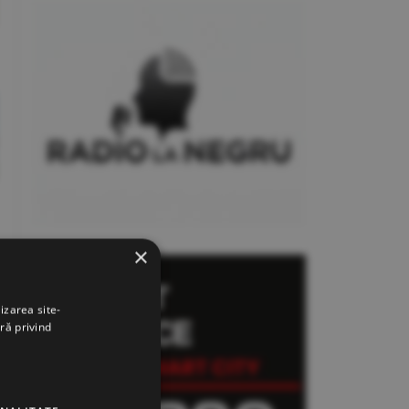
×
izarea site-
ră privind