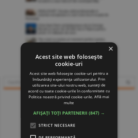
×
Acest site web folosește
www.constructiibursa.ro
cookie-uri
Acest site web folosește cookie-uri pentru a
îmbunătăți experiența utilizatorului. Prin
utilizarea site-ului nostru web, sunteți de
acord cu toate cookie-urile în conformitate cu
Politica noastră privind cookie-urile.
Află mai
multe
AFIȘAȚI TOȚI PARTENERII
(847) →
STRICT NECESARE
DE PERFORMANȚĂ