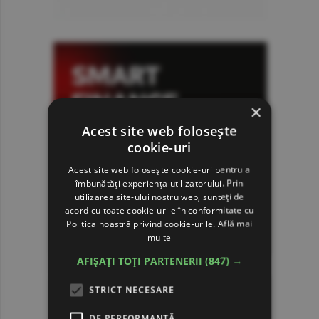
×
Acest site web folosește
cookie-uri
Acest site web folosește cookie-uri pentru a
îmbunătăți experiența utilizatorului. Prin
utilizarea site-ului nostru web, sunteți de
acord cu toate cookie-urile în conformitate cu
Politica noastră privind cookie-urile.
Află mai
multe
AFIȘAȚI TOȚI PARTENERII
(847) →
STRICT NECESARE
DE PERFORMANȚĂ