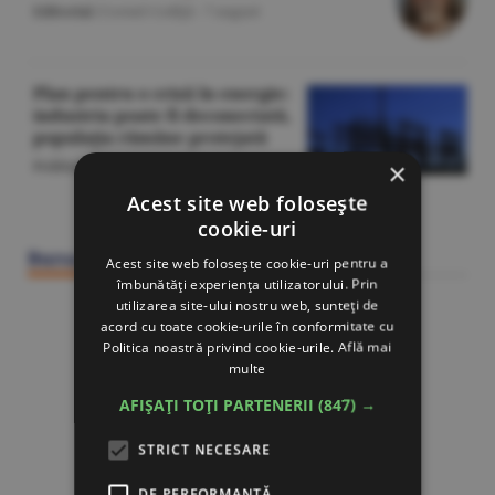
Editorial
/Cornel Codiţă -
7 august
Plan pentru o criză în energie:
industria poate fi deconectată,
populaţia rămâne protejată
Politică
/George Marinescu -
7 august
×
Acest site web folosește
Citeşte Ziarul BURSA din
07 august
cookie-uri
Bursa Construcţiilor
Acest site web folosește cookie-uri pentru a
îmbunătăți experiența utilizatorului. Prin
utilizarea site-ului nostru web, sunteți de
acord cu toate cookie-urile în conformitate cu
Politica noastră privind cookie-urile.
Află mai
multe
AFIȘAȚI TOȚI PARTENERII
(847) →
STRICT NECESARE
DE PERFORMANȚĂ