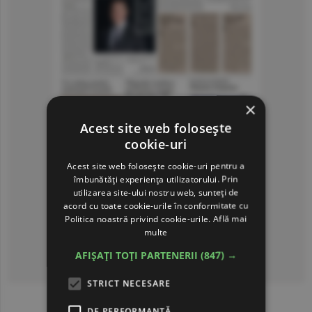
×
Acest site web folosește
cookie-uri
Acest site web folosește cookie-uri pentru a
îmbunătăți experiența utilizatorului. Prin
utilizarea site-ului nostru web, sunteți de
acord cu toate cookie-urile în conformitate cu
Politica noastră privind cookie-urile.
Află mai
multe
AFIȘAȚI TOȚI PARTENERII
(847) →
Consultă arhiva ziarului
STRICT NECESARE
DE PERFORMANȚĂ