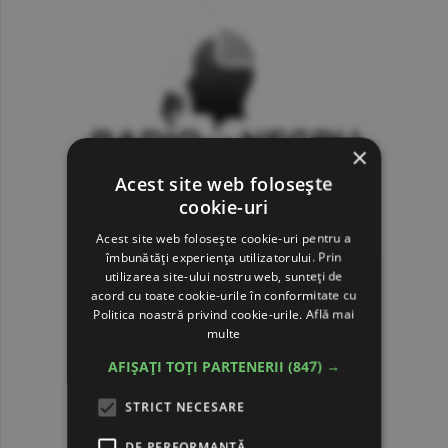
×
Acest site web folosește
cookie-uri
Acest site web folosește cookie-uri pentru a
îmbunătăți experiența utilizatorului. Prin
utilizarea site-ului nostru web, sunteți de
acord cu toate cookie-urile în conformitate cu
Politica noastră privind cookie-urile.
Află mai
multe
AFIȘAȚI TOȚI PARTENERII
(847) →
STRICT NECESARE
DE PERFORMANȚĂ