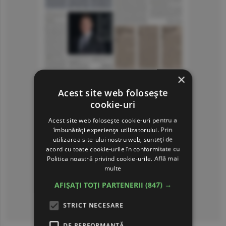
×
Acest site web folosește
cookie-uri
Acest site web folosește cookie-uri pentru a
îmbunătăți experiența utilizatorului. Prin
utilizarea site-ului nostru web, sunteți de
acord cu toate cookie-urile în conformitate cu
Politica noastră privind cookie-urile.
Află mai
multe
AFIȘAȚI TOȚI PARTENERII
(847) →
Consultă arhiva ziarului
STRICT NECESARE
DE PERFORMANȚĂ