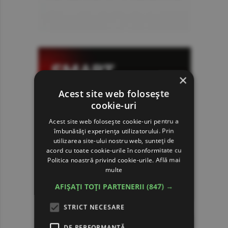
×
Acest site web folosește
cookie-uri
Acest site web folosește cookie-uri pentru a
îmbunătăți experiența utilizatorului. Prin
utilizarea site-ului nostru web, sunteți de
acord cu toate cookie-urile în conformitate cu
Politica noastră privind cookie-urile.
Află mai
multe
AFIȘAȚI TOȚI PARTENERII
(847) →
STRICT NECESARE
DE PERFORMANȚĂ