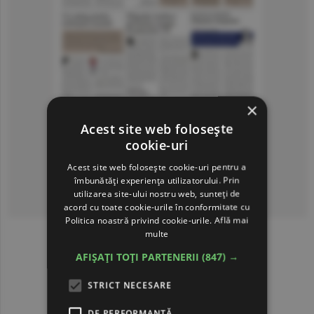
×
Acest site web folosește
cookie-uri
Acest site web folosește cookie-uri pentru a
îmbunătăți experiența utilizatorului. Prin
Consultă arhiva ziarului
utilizarea site-ului nostru web, sunteți de
acord cu toate cookie-urile în conformitate cu
Politica noastră privind cookie-urile.
Află mai
multe
AFIȘAȚI TOȚI PARTENERII
(847) →
STRICT NECESARE
DE PERFORMANȚĂ