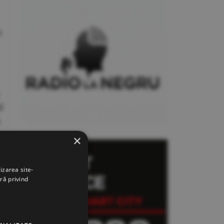
n
d
,
×
izarea site-
ră privind
,