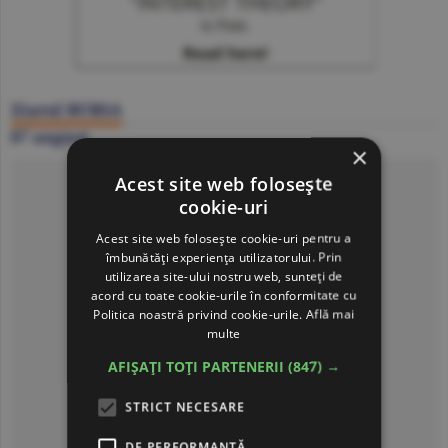
Ziarul BURSA
07 august
×
Click să citeşti ziarul
Acest site web folosește
cookie-uri
Acest site web folosește cookie-uri pentru a
îmbunătăți experiența utilizatorului. Prin
utilizarea site-ului nostru web, sunteți de
acord cu toate cookie-urile în conformitate cu
Politica noastră privind cookie-urile.
Află mai
multe
AFIȘAȚI TOȚI PARTENERII
(847) →
STRICT NECESARE
DE PERFORMANȚĂ