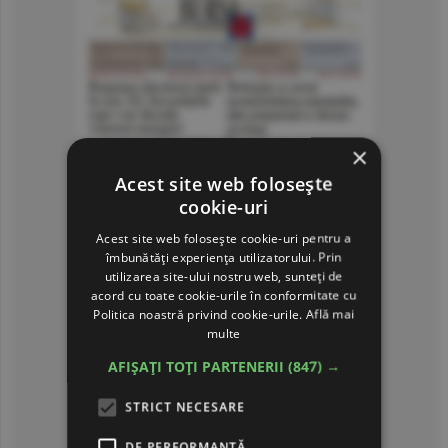
×
Acest site web folosește
cookie-uri
Acest site web folosește cookie-uri pentru a
îmbunătăți experiența utilizatorului. Prin
utilizarea site-ului nostru web, sunteți de
acord cu toate cookie-urile în conformitate cu
Politica noastră privind cookie-urile.
Află mai
multe
AFIȘAȚI TOȚI PARTENERII
(847) →
STRICT NECESARE
DE PERFORMANȚĂ