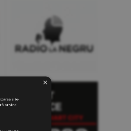
×
izarea site-
ră privind