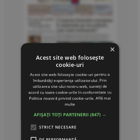
×
Acest site web folosește
cookie-uri
Acest site web folosește cookie-uri pentru a
îmbunătăți experiența utilizatorului. Prin
utilizarea site-ului nostru web, sunteți de
acord cu toate cookie-urile în conformitate cu
Politica noastră privind cookie-urile.
Află mai
multe
AFIȘAȚI TOȚI PARTENERII
(847) →
STRICT NECESARE
DE PERFORMANȚĂ