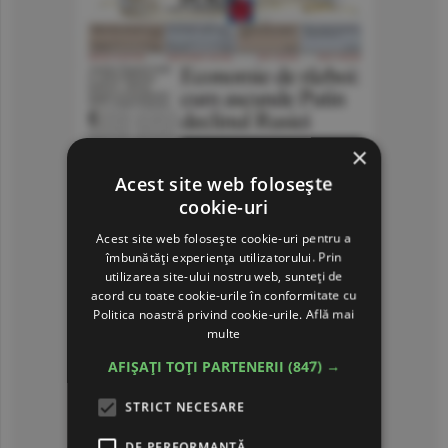
×
Acest site web folosește
cookie-uri
Acest site web folosește cookie-uri pentru a
îmbunătăți experiența utilizatorului. Prin
utilizarea site-ului nostru web, sunteți de
acord cu toate cookie-urile în conformitate cu
Politica noastră privind cookie-urile.
Află mai
multe
AFIȘAȚI TOȚI PARTENERII
(847) →
STRICT NECESARE
DE PERFORMANȚĂ