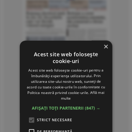
×
Acest site web folosește
cookie-uri
Acest site web folosește cookie-uri pentru a
îmbunătăți experiența utilizatorului. Prin
utilizarea site-ului nostru web, sunteți de
acord cu toate cookie-urile în conformitate cu
Politica noastră privind cookie-urile.
Află mai
multe
AFIȘAȚI TOȚI PARTENERII
(847) →
STRICT NECESARE
DE PERFORMANȚĂ