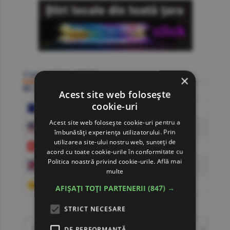
Curs valutar BNR
×
05 Aug. 2026
Acest site web folosește
cookie-uri
Euro
5.2489
Acest site web folosește cookie-uri pentru a
Dolar SUA
4.5480
îmbunătăți experiența utilizatorului. Prin
utilizarea site-ului nostru web, sunteți de
Franc elveţian
5.6210
acord cu toate cookie-urile în conformitate cu
Politica noastră privind cookie-urile.
Află mai
Liră sterlină
6.1244
multe
Gram de aur
607.9521
AFIȘAȚI TOȚI PARTENERII
(847) →
STRICT NECESARE
convertor valutar
»
DE PERFORMANȚĂ