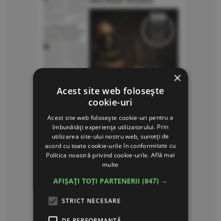
×
Acest site web folosește
cookie-uri
Acest site web folosește cookie-uri pentru a
îmbunătăți experiența utilizatorului. Prin
utilizarea site-ului nostru web, sunteți de
acord cu toate cookie-urile în conformitate cu
Politica noastră privind cookie-urile.
Află mai
multe
AFIȘAȚI TOȚI PARTENERII
(847) →
STRICT NECESARE
DE PERFORMANȚĂ