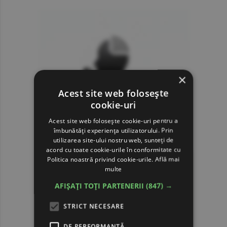
×
Acest site web folosește
cookie-uri
Acest site web folosește cookie-uri pentru a
îmbunătăți experiența utilizatorului. Prin
utilizarea site-ului nostru web, sunteți de
acord cu toate cookie-urile în conformitate cu
Politica noastră privind cookie-urile.
Află mai
multe
AFIȘAȚI TOȚI PARTENERII
(847) →
STRICT NECESARE
DE PERFORMANȚĂ