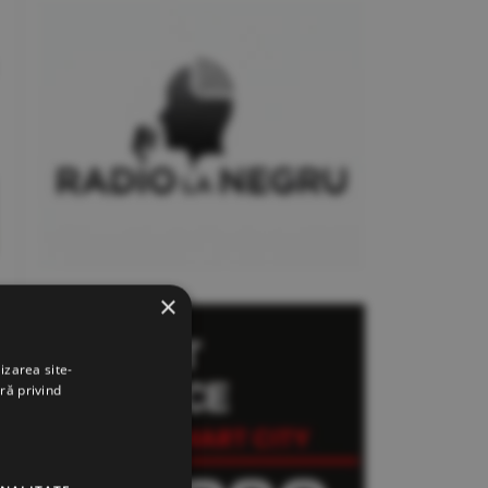
×
izarea site-
ră privind