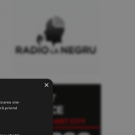
×
izarea site-
ră privind