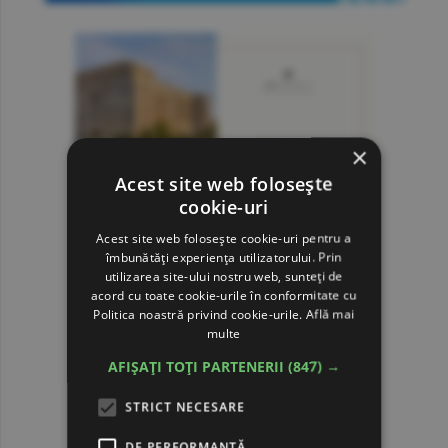
×
Acest site web folosește
cookie-uri
Acest site web folosește cookie-uri pentru a
îmbunătăți experiența utilizatorului. Prin
utilizarea site-ului nostru web, sunteți de
acord cu toate cookie-urile în conformitate cu
Politica noastră privind cookie-urile.
Află mai
multe
AFIȘAȚI TOȚI PARTENERII
(847) →
STRICT NECESARE
DE PERFORMANȚĂ