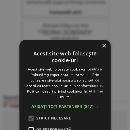
×
Acest site web folosește
cookie-uri
Acest site web folosește cookie-uri pentru a
îmbunătăți experiența utilizatorului. Prin
utilizarea site-ului nostru web, sunteți de
acord cu toate cookie-urile în conformitate cu
Politica noastră privind cookie-urile.
Află mai
multe
Ziarul BURSA
07 august
AFIȘAȚI TOȚI PARTENERII
(847) →
Click să citeşti ziarul
STRICT NECESARE
DE PERFORMANȚĂ