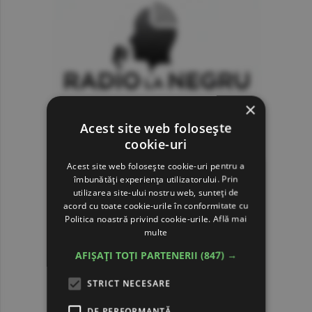
×
Acest site web folosește
cookie-uri
Acest site web folosește cookie-uri pentru a
îmbunătăți experiența utilizatorului. Prin
utilizarea site-ului nostru web, sunteți de
acord cu toate cookie-urile în conformitate cu
Politica noastră privind cookie-urile.
Află mai
multe
AFIȘAȚI TOȚI PARTENERII
(847) →
STRICT NECESARE
DE PERFORMANȚĂ