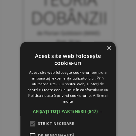
×
Acest site web folosește
cookie-uri
Acest site web folosește cookie-uri pentru a
îmbunătăți experiența utilizatorului. Prin
utilizarea site-ului nostru web, sunteți de
acord cu toate cookie-urile în conformitate cu
Politica noastră privind cookie-urile.
Află mai
multe
AFIȘAȚI TOȚI PARTENERII
(847) →
STRICT NECESARE
DE PERFORMANȚĂ