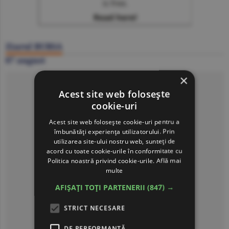
Ziarul BURSA
07 august
×
Click să citeşti ziarul
Acest site web folosește
cookie-uri
Acest site web folosește cookie-uri pentru a
îmbunătăți experiența utilizatorului. Prin
utilizarea site-ului nostru web, sunteți de
acord cu toate cookie-urile în conformitate cu
Politica noastră privind cookie-urile.
Află mai
multe
AFIȘAȚI TOȚI PARTENERII
(847) →
STRICT NECESARE
DE PERFORMANȚĂ