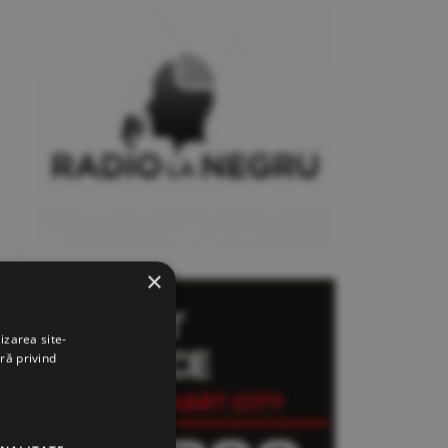
×
izarea site-
ră privind