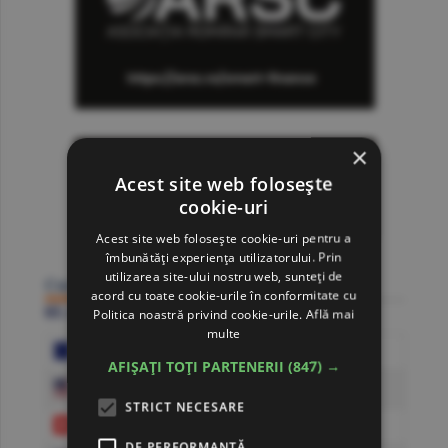
×
Acest site web folosește
cookie-uri
Acest site web folosește cookie-uri pentru a
îmbunătăți experiența utilizatorului. Prin
utilizarea site-ului nostru web, sunteți de
Curs valutar BNR
acord cu toate cookie-urile în conformitate cu
05 Aug. 2026
Politica noastră privind cookie-urile.
Află mai
multe
Euro
5.2489
AFIȘAȚI TOȚI PARTENERII
(847) →
Dolar SUA
4.5480
STRICT NECESARE
Franc elveţian
5.6210
DE PERFORMANȚĂ