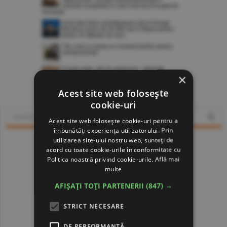
×
www.constructiibursa.ro
Acest site web folosește
cookie-uri
Acest site web folosește cookie-uri pentru a
îmbunătăți experiența utilizatorului. Prin
utilizarea site-ului nostru web, sunteți de
acord cu toate cookie-urile în conformitate cu
Politica noastră privind cookie-urile.
Află mai
multe
AFIȘAȚI TOȚI PARTENERII
(847) →
STRICT NECESARE
DE PERFORMANȚĂ