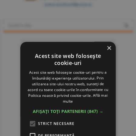
www.constructiibursa.ro
×
Acest site web folosește
cookie-uri
Acest site web folosește cookie-uri pentru a
îmbunătăți experiența utilizatorului. Prin
utilizarea site-ului nostru web, sunteți de
acord cu toate cookie-urile în conformitate cu
Politica noastră privind cookie-urile.
Află mai
multe
AFIȘAȚI TOȚI PARTENERII
(847) →
STRICT NECESARE
DE PERFORMANȚĂ