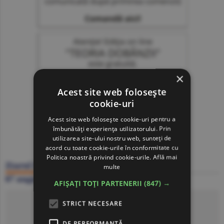
×
Acest site web folosește
cookie-uri
Acest site web folosește cookie-uri pentru a
îmbunătăți experiența utilizatorului. Prin
utilizarea site-ului nostru web, sunteți de
acord cu toate cookie-urile în conformitate cu
Politica noastră privind cookie-urile.
Află mai
Ziarul BURSA
multe
07 august
AFIȘAȚI TOȚI PARTENERII
(847) →
Click să citeşti ziarul
STRICT NECESARE
DE PERFORMANȚĂ