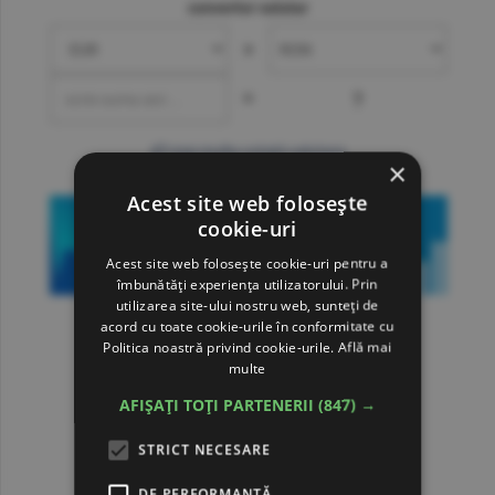
convertor valutar
»
=
?
mai multe cotaţii valutare
×
Acest site web folosește
cookie-uri
Acest site web folosește cookie-uri pentru a
îmbunătăți experiența utilizatorului. Prin
utilizarea site-ului nostru web, sunteți de
acord cu toate cookie-urile în conformitate cu
Politica noastră privind cookie-urile.
Află mai
multe
AFIȘAȚI TOȚI PARTENERII
(847) →
STRICT NECESARE
DE PERFORMANȚĂ