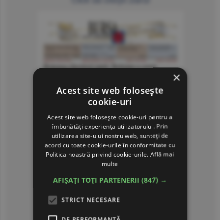
×
Acest site web folosește
cookie-uri
Acest site web folosește cookie-uri pentru a
îmbunătăți experiența utilizatorului. Prin
utilizarea site-ului nostru web, sunteți de
acord cu toate cookie-urile în conformitate cu
Politica noastră privind cookie-urile.
Află mai
multe
AFIȘAȚI TOȚI PARTENERII
(847) →
STRICT NECESARE
DE PERFORMANȚĂ