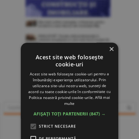
×
Acest site web folosește
cookie-uri
Acest site web folosește cookie-uri pentru a
îmbunătăți experiența utilizatorului. Prin
utilizarea site-ului nostru web, sunteți de
www.constructiibursa.ro
acord cu toate cookie-urile în conformitate cu
Politica noastră privind cookie-urile.
Află mai
multe
AFIȘAȚI TOȚI PARTENERII
(847) →
STRICT NECESARE
DE PERFORMANȚĂ