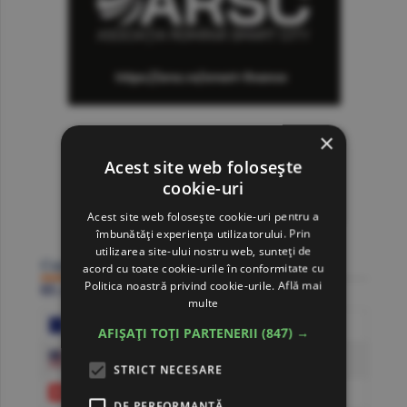
×
Acest site web folosește
cookie-uri
Acest site web folosește cookie-uri pentru a
îmbunătăți experiența utilizatorului. Prin
utilizarea site-ului nostru web, sunteți de
Curs valutar BNR
acord cu toate cookie-urile în conformitate cu
Politica noastră privind cookie-urile.
Află mai
05 Aug. 2026
multe
Euro
5.2489
AFIȘAȚI TOȚI PARTENERII
(847) →
Dolar SUA
4.5480
STRICT NECESARE
Franc elveţian
5.6210
DE PERFORMANȚĂ