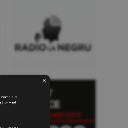
×
izarea site-
ră privind