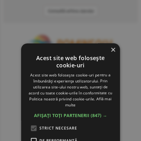
Consultă arhiva ziarului
×
Acest site web folosește
cookie-uri
Acest site web folosește cookie-uri pentru a
îmbunătăți experiența utilizatorului. Prin
utilizarea site-ului nostru web, sunteți de
acord cu toate cookie-urile în conformitate cu
Politica noastră privind cookie-urile.
Află mai
multe
AFIȘAȚI TOȚI PARTENERII
(847) →
STRICT NECESARE
DE PERFORMANȚĂ