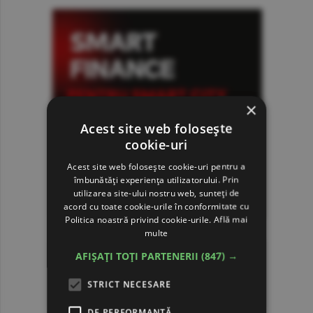
×
Acest site web folosește
cookie-uri
Acest site web folosește cookie-uri pentru a
îmbunătăți experiența utilizatorului. Prin
utilizarea site-ului nostru web, sunteți de
acord cu toate cookie-urile în conformitate cu
Politica noastră privind cookie-urile.
Află mai
multe
AFIȘAȚI TOȚI PARTENERII
(847) →
STRICT NECESARE
DE PERFORMANȚĂ