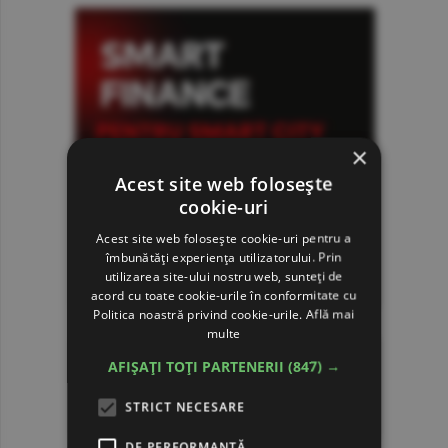
×
Acest site web folosește
cookie-uri
Acest site web folosește cookie-uri pentru a
îmbunătăți experiența utilizatorului. Prin
utilizarea site-ului nostru web, sunteți de
acord cu toate cookie-urile în conformitate cu
Politica noastră privind cookie-urile.
Află mai
multe
AFIȘAȚI TOȚI PARTENERII
(847) →
STRICT NECESARE
DE PERFORMANȚĂ