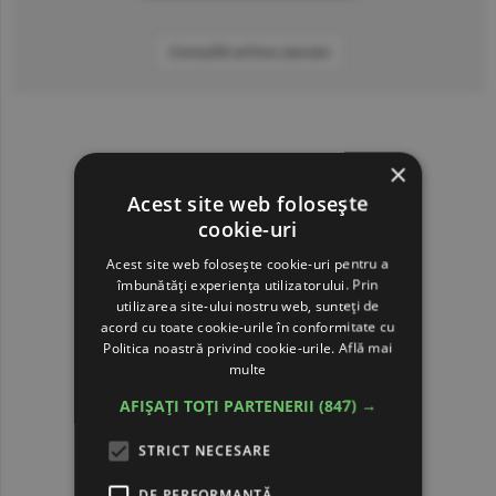
Consultă arhiva ziarului
×
Acest site web folosește
cookie-uri
Acest site web folosește cookie-uri pentru a
îmbunătăți experiența utilizatorului. Prin
utilizarea site-ului nostru web, sunteți de
acord cu toate cookie-urile în conformitate cu
Politica noastră privind cookie-urile.
Află mai
multe
AFIȘAȚI TOȚI PARTENERII
(847) →
STRICT NECESARE
DE PERFORMANȚĂ