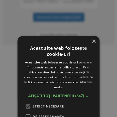
Consultă arhiva ziarului
×
Acest site web folosește
cookie-uri
Acest site web folosește cookie-uri pentru a
îmbunătăți experiența utilizatorului. Prin
utilizarea site-ului nostru web, sunteți de
acord cu toate cookie-urile în conformitate cu
Politica noastră privind cookie-urile.
Află mai
multe
AFIȘAȚI TOȚI PARTENERII
(847) →
STRICT NECESARE
DE PERFORMANȚĂ