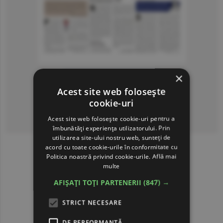
×
Acest site web folosește
cookie-uri
Consultă arhiva ziarului
Acest site web folosește cookie-uri pentru a
îmbunătăți experiența utilizatorului. Prin
utilizarea site-ului nostru web, sunteți de
acord cu toate cookie-urile în conformitate cu
Politica noastră privind cookie-urile.
Află mai
multe
AFIȘAȚI TOȚI PARTENERII
(847) →
STRICT NECESARE
DE PERFORMANȚĂ