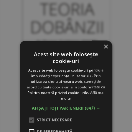
×
Acest site web folosește
cookie-uri
Acest site web folosește cookie-uri pentru a
îmbunătăți experiența utilizatorului. Prin
utilizarea site-ului nostru web, sunteți de
acord cu toate cookie-urile în conformitate cu
Politica noastră privind cookie-urile.
Află mai
multe
AFIȘAȚI TOȚI PARTENERII
(847) →
STRICT NECESARE
DE PERFORMANȚĂ