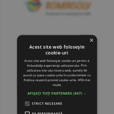
×
Acest site web folosește
cookie-uri
Acest site web folosește cookie-uri pentru a
îmbunătăți experiența utilizatorului. Prin
utilizarea site-ului nostru web, sunteți de
acord cu toate cookie-urile în conformitate cu
Politica noastră privind cookie-urile.
Află mai
multe
AFIȘAȚI TOȚI PARTENERII
(847) →
STRICT NECESARE
DE PERFORMANȚĂ