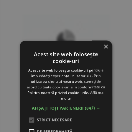
×
Acest site web folosește
cookie-uri
Acest site web folosește cookie-uri pentru a
îmbunătăți experiența utilizatorului. Prin
utilizarea site-ului nostru web, sunteți de
acord cu toate cookie-urile în conformitate cu
Politica noastră privind cookie-urile.
Află mai
multe
AFIȘAȚI TOȚI PARTENERII
(847) →
STRICT NECESARE
DE PERFORMANȚĂ