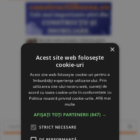
×
Acest site web folosește
cookie-uri
Acest site web folosește cookie-uri pentru a
îmbunătăți experiența utilizatorului. Prin
utilizarea site-ului nostru web, sunteți de
acord cu toate cookie-urile în conformitate cu
Politica noastră privind cookie-urile.
Află mai
multe
www.constructiibursa.ro
AFIȘAȚI TOȚI PARTENERII
(847) →
STRICT NECESARE
DE PERFORMANȚĂ