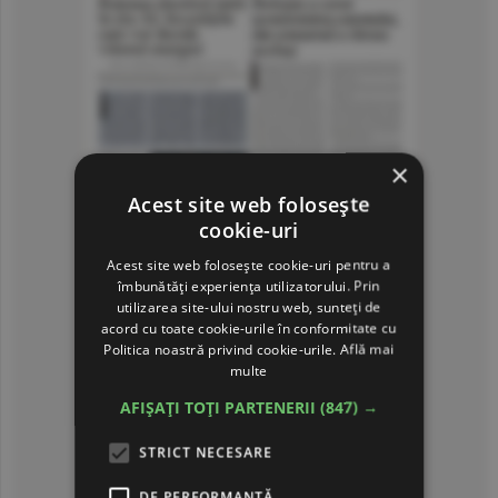
×
Acest site web folosește
cookie-uri
Acest site web folosește cookie-uri pentru a
îmbunătăți experiența utilizatorului. Prin
utilizarea site-ului nostru web, sunteți de
acord cu toate cookie-urile în conformitate cu
Politica noastră privind cookie-urile.
Află mai
multe
AFIȘAȚI TOȚI PARTENERII
(847) →
STRICT NECESARE
DE PERFORMANȚĂ