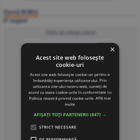
Ziarul BURSA
07 august
Click să citeşti ziarul
×
Acest site web folosește
cookie-uri
Acest site web folosește cookie-uri pentru a
îmbunătăți experiența utilizatorului. Prin
utilizarea site-ului nostru web, sunteți de
acord cu toate cookie-urile în conformitate cu
Politica noastră privind cookie-urile.
Află mai
multe
AFIȘAȚI TOȚI PARTENERII
(847) →
STRICT NECESARE
DE PERFORMANȚĂ