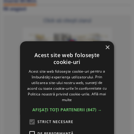
Ziarul BURSA
06 august
Click să citeşti ziarul
×
Acest site web folosește
cookie-uri
Acest site web folosește cookie-uri pentru a
îmbunătăți experiența utilizatorului. Prin
utilizarea site-ului nostru web, sunteți de
acord cu toate cookie-urile în conformitate cu
Politica noastră privind cookie-urile.
Află mai
multe
AFIȘAȚI TOȚI PARTENERII
(847) →
STRICT NECESARE
DE PERFORMANȚĂ