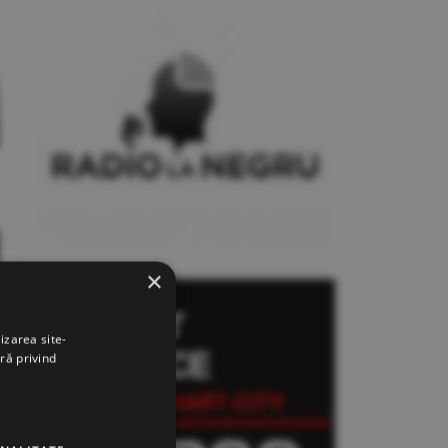
×
izarea site-
ră privind